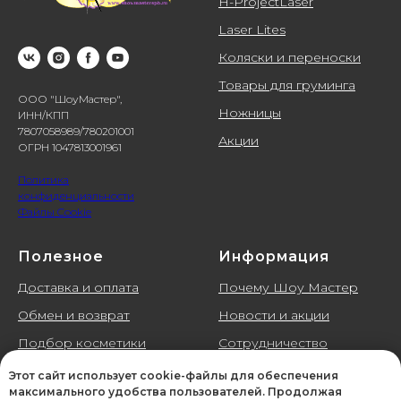
H-ProjectLaser
Laser Lites
Коляски и переноски
Товары для груминга
ООО "ШоуМастер",
Ножницы
ИНН/КПП
7807058989/780201001
Акции
ОГРН 1047813001961
Политика
конфиденциальности
Файлы Cookie
Полезное
Информация
Доставка и оплата
Почему Шоу Мастер
Обмен и возврат
Новости и акции
Подбор косметики
Сотрудничество
Галерея
Контакты
Этот сайт использует cookie-файлы для обеспечения
максимального удобства пользователей. Продолжая
Отзывы