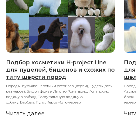
Подбор косметики H-project Line
Под
для пуделей, бишонов и схожих по
для
типу шерсти пород
шел
Породы: Курчавошерстный ретривер (керли), Пудель (всех
Пород
размеров), Бишон фризе, Лаготто Романьоло, Испанскую
Австра
водяную собаку, Португальскую водяную
Йоркш
собаку, Барбета, Пули, Керри-блю-терьер
терьер
Читать далее
Чит