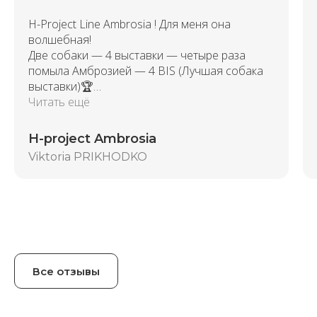
H-Project Line Ambrosia ! Для меня она
волшебная!
Две собаки — 4 выставки — четыре раза
помыла Амброзией — 4 BIS (Лучшая собака
выставки)🏆
Девочки, вы что добавляете в шампунь? … На
Читать ещё
собаке только шампунь и кондиционер H-
Project Line серии Ambrosia и спрей H-Project
H-project Ambrosia
Line MERLINO, по сухой уже шерсти!
Viktoria PRIKHODKO
Все отзывы