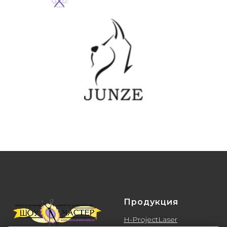
Продукция
H-ProjectLaser