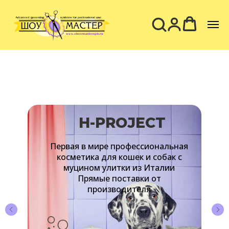
LASER LITES
Профессиональная косметика для
домашних животных
из Австралии
Прямые поставки
от производителя