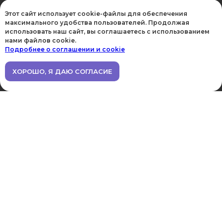
Laser Lites
Этот сайт использует cookie-файлы для обеспечения
Коляски и переноски
максимального удобства пользователей. Продолжая
использовать наш сайт, вы соглашаетесь с использованием
Товары для груминга
нами файлов cookie.
ООО "ШоуМастер",
Подробнее о соглашении и cookie
Ножницы
ИНН/КПП
7807058989/780201001
Акции
ХОРОШО, Я ДАЮ СОГЛАСИЕ
ОГРН 1047813001961
Политика
конфиденциальности
Файлы Cookie
Полезное
Информация
Доставка и оплата
Почему Шоу Мастер
Обмен и возврат
Новости и акции
Подбор косметики
Сотрудничество
Галерея
Контакты
Отзывы