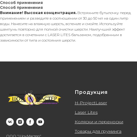
Способ применения
Способ применения
Внимание!
Высокая концентрация.
Встряхните бутылочку перед
применением и разведите в соотношении от 30 до 50 мл на один литр
воды. Нанесите на влажную шерсть, вспеньте и смойте. Используйте
шампунь повторно для полной очистки шерсти. Наилучший эффект
достигается в сочетании с LASER LITES бальзамом, подобранным в
зависимости от типа и состояния шерсти.
Продукция
H-ProjectLaser
Laser Lites
Коляски и переноски
Товары для груминга
ООО "ШоуМастер",