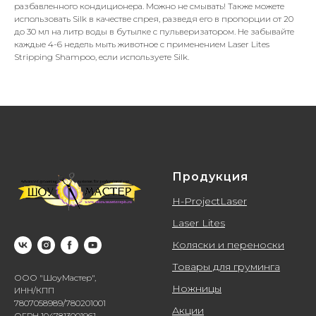
разбавленного кондиционера. Можно не смывать! Также можете
использовать Silk в качестве спрея, разведя его в пропорции от 20
до 30 мл на литр воды в бутылке с пульверизатором. Не забывайте
каждые 4-6 недель мыть животное с применением Laser Lites
Stripping Shampoo, если используете Silk.
Продукция
H-ProjectLaser
Laser Lites
Коляски и переноски
Товары для груминга
ООО "ШоуМастер",
Ножницы
ИНН/КПП
7807058989/780201001
Акции
ОГРН 1047813001961