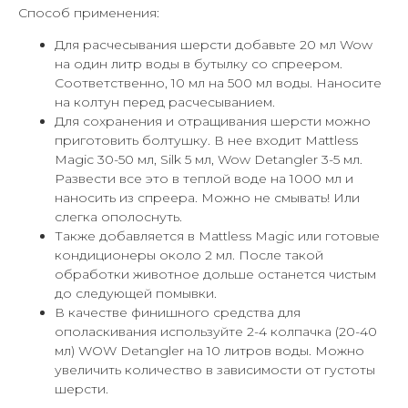
Способ применения:
Для расчесывания шерсти добавьте 20 мл Wow
на один литр воды в бутылку со спреером.
Соответственно, 10 мл на 500 мл воды. Наносите
на колтун перед расчесыванием.
Для сохранения и отращивания шерсти можно
приготовить болтушку. В нее входит Mattless
Magic 30-50 мл, Silk 5 мл, Wow Detangler 3-5 мл.
Развести все это в теплой воде на 1000 мл и
наносить из спреера. Можно не смывать! Или
слегка ополоснуть.
Также добавляется в Mattless Magic или готовые
кондиционеры около 2 мл. После такой
обработки животное дольше останется чистым
до следующей помывки.
В качестве финишного средства для
ополаскивания используйте 2-4 колпачка (20-40
мл) WOW Detangler на 10 литров воды. Можно
увеличить количество в зависимости от густоты
шерсти.