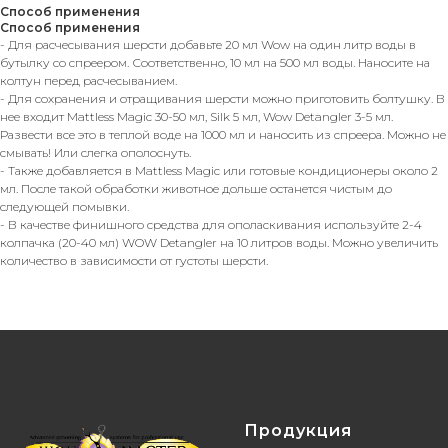
Способ применения
Способ применения
- Для расчесывания шерсти добавьте 20 мл Wow на один литр воды в
бутылку со спреером. Соответственно, 10 мл на 500 мл воды. Наносите на
колтун перед расчесыванием.
- Для сохранения и отращивания шерсти можно приготовить болтушку. В
нее входит Mattless Magic 30-50 мл, Silk 5 мл, Wow Detangler 3-5 мл.
Развести все это в теплой воде на 1000 мл и наносить из спреера. Можно не
смывать! Или слегка ополоснуть.
- Также добавляется в Mattless Magic или готовые кондиционеры около 2
мл. После такой обработки животное дольше останется чистым до
следующей помывки.
- В качестве финишного средства для ополаскивания используйте 2-4
колпачка (20-40 мл) WOW Detangler на 10 литров воды. Можно увеличить
количество в зависимости от густоты шерсти.
Продукция