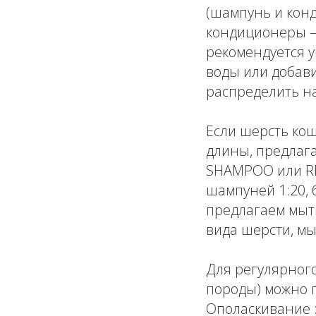
(шампунь и кон
кондиционеры — 
рекомендуется у
воды или добави
распределить н
Если шерсть кошк
длины, предлага
SHAMPOO или RE
шампуней 1:20, б
предлагаем мыть
вида шерсти, мы
Для регулярного
породы) можно 
Ополаскивание :