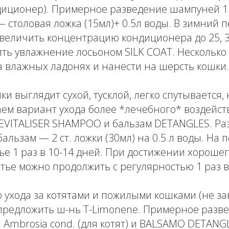
диционер). Примерное разведение шампуней 1:
столовая ложка (15мл)+ 0.5л воды. В зимний 
величить концентрацию кондиционера до 25, 3
ть увлажнение лосьоном SILK COAT. Несколько
а влажных ладонях и нанести на шерсть кошки.
и выглядит сухой, тусклой, легко спутывается,
ем вариант ухода более *лечебного* воздейст
VITALISER SHAMPOO и бальзам DETANGLES. Ра
альзам — 2 ст. ложки (30мл) на 0.5 л воды. На 
е 1 раз в 10-14 дней. При достижении хороше
тье можно продолжить с регулярностью 1 раз в
 ухода за котятами и пожилыми кошками (не за
предложить ш-нь T-Limonene. Примерное разве
 Ambrosia cond. (для котят) и BALSAMO DETAN