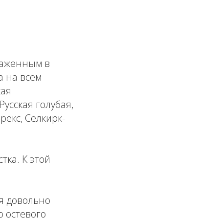
раженным в
а на всем
кая
усская голубая,
рекс, Селкирк-
ка. К этой
 довольно
о остевого