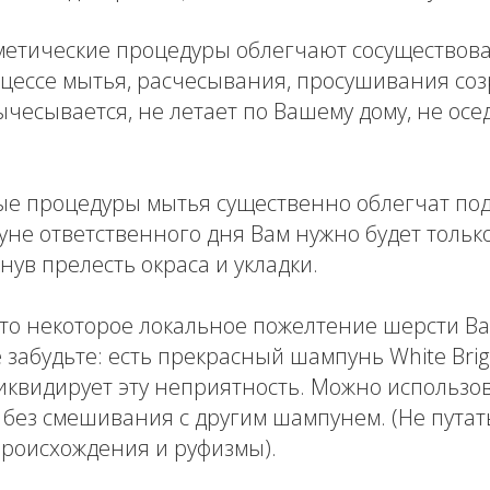
метические процедуры облегчают сосуществова
процессе мытья, расчесывания, просушивания с
чесывается, не летает по Вашему дому, не осед
е процедуры мытья существенно облегчат под
уне ответственного дня Вам нужно будет тольк
нув прелесть окраса и укладки.
что некоторое локальное пожелтение шерсти Ва
е забудьте: есть прекрасный шампунь White Brig
квидирует эту неприятность. Можно использов
 без смешивания с другим шампунем. (Не путат
происхождения и руфизмы).