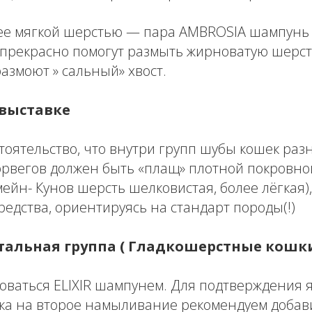
лее мягкой шерстью — пара AMBROSIA шампунь
 прекрасно помогут размыть жирноватую шерст
размоют » сальный» хвост.
 выставке
тоятельство, что внутри групп шубы кошек раз
норвегов должен быть «плащ» плотной покровн
у мейн- Кунов шерсть шелковистая, более лёгкая
редства, ориентируясь на стандарт породы(!)
тальная группа ( Гладкошерстные кошк
ваться ELIXIR шампунем. Для подтверждения я
нка на второе намыливание рекомендуем доба