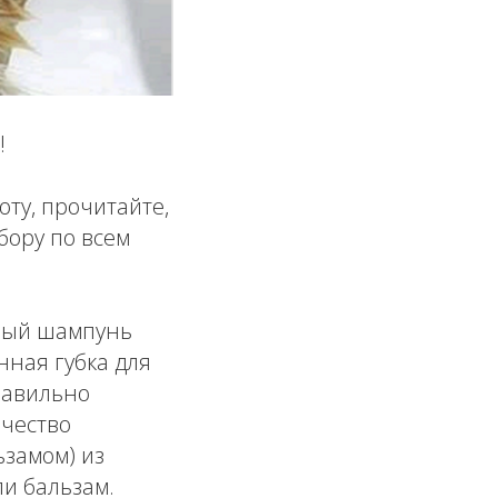
!
оту, прочитайте,
бору по всем
нный шампунь
нная губка для
равильно
ичество
замом) из
и бальзам.