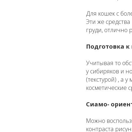
Для кошек с бо
Эти же средства
груди, отлично 
Подготовка к
Учитывая то обс
у сибиряков и 
(текстурой) , а 
косметические с
Сиамо- ориен
Можно воспользо
контраста рису