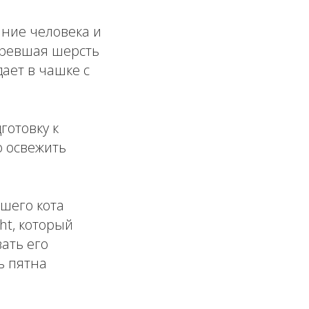
ние человека и
озревшая шерсть
ает в чашке с
готовку к
о освежить
шего кота
ht, который
ать его
ь пятна