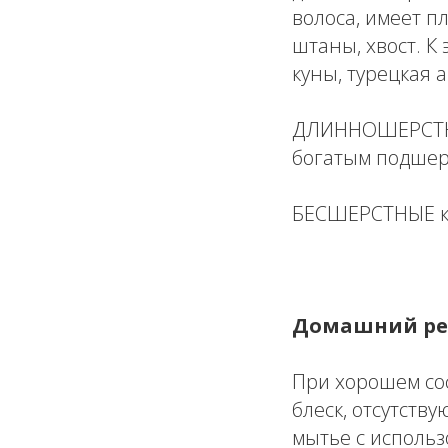
волоса, имеет п
штаны, хвост. К
куны, турецкая 
ДЛИННОШЕРСТНЫЕ
богатым подшер
БЕСШЕРСТНЫЕ ко
Домашний ре
При хорошем сос
блеск, отсутств
мытье с исполь