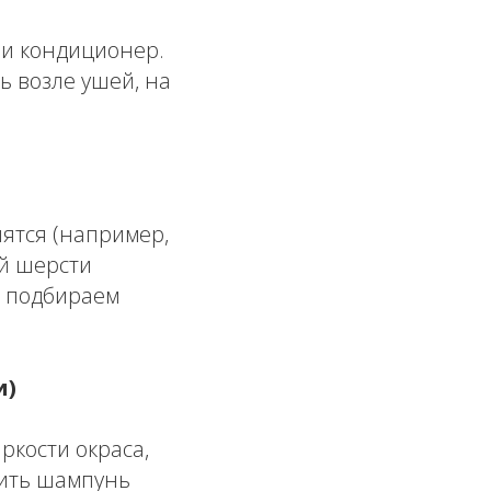
 и кондиционер.
ь возле ушей, на
нятся (например,
ой шерсти
), подбираем
и)
ркости окраса,
вить шампунь