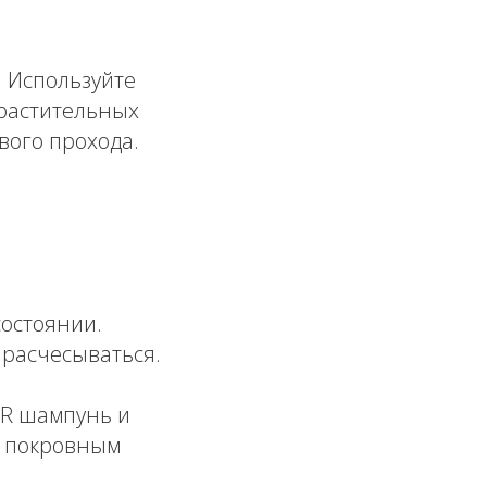
. Используйте
 растительных
вого прохода.
состоянии.
 расчесываться.
IR шампунь и
м покровным