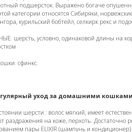
лотный подшерсток. Выражено богаче опушенны
 этой категории относятся Сибиряки, норвежски
ангора, курильский бобтейл, селкирк рекс и под
: шерсть, условно, одинаковой длины на кор
стком
шки: сфинкс.
гулярный уход за домашними кошкам
тоянии шерсти : волос мягкий, имеет естеств
уют раздражения на коже, перхоть. Достаточно 
зованием пары ELIXIR (шампунь и кондиционер