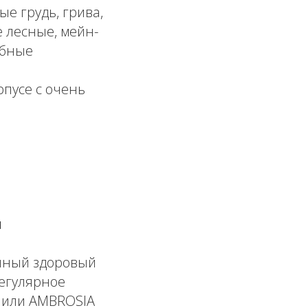
е грудь, грива,
е лесные, мейн-
обные
пусе с очень
и
енный здоровый
регулярное
) или AMBROSIA