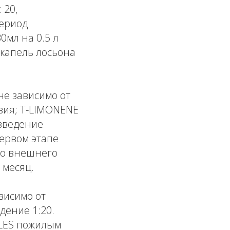
 20,
период
0мл на 0.5 л
 капель лосьона
 не зависимо от
вия; T-LIMONENE
зведение
первом этапе
го внешнего
 месяц.
висимо от
дение 1:20.
GLES пожилым